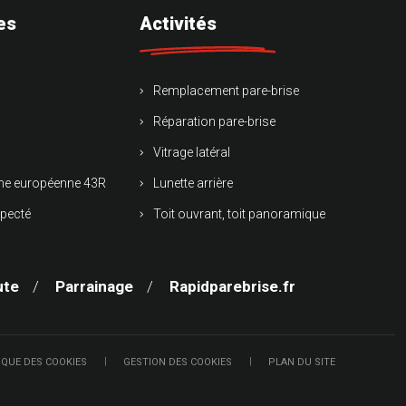
es
Activités
Remplacement pare-brise
Réparation pare-brise
Vitrage latéral
rme européenne 43R
Lunette arrière
specté
Toit ouvrant, toit panoramique
ute
Parrainage
Rapidparebrise.fr
IQUE DES COOKIES
GESTION DES COOKIES
PLAN DU SITE