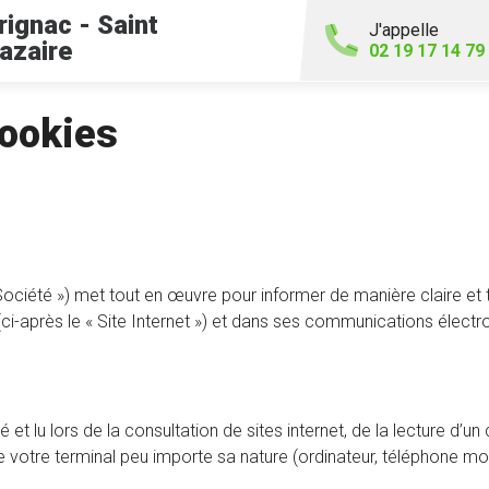
rignac - Saint
J'appelle
azaire
02 19 17 14 79
cookies
té ») met tout en œuvre pour informer de manière claire et tran
ci-après le « Site Internet ») et dans ses communications électr
 lu lors de la consultation de sites internet, de la lecture d’un cou
 votre terminal peu importe sa nature (ordinateur, téléphone mobil