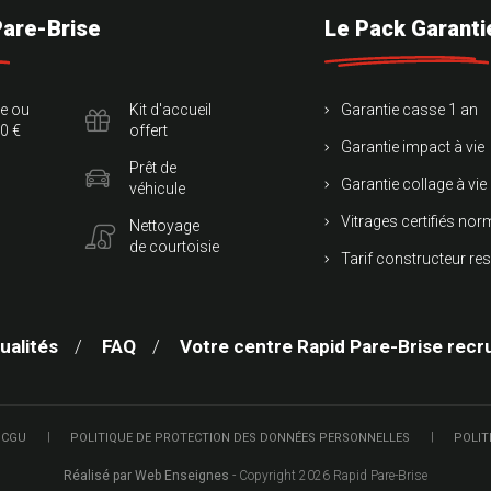
Pare-Brise
Le Pack Garanti
te ou
Kit d'accueil
Garantie casse 1 an
0 €
offert
Garantie impact à vie
Prêt de
Garantie collage à vie
véhicule
Vitrages certifiés no
Nettoyage
de courtoisie
Tarif constructeur re
ualités
FAQ
Votre centre Rapid Pare-Brise recr
 CGU
POLITIQUE DE PROTECTION DES DONNÉES PERSONNELLES
POLIT
Réalisé par Web Enseignes
- Copyright 2026 Rapid Pare-Brise